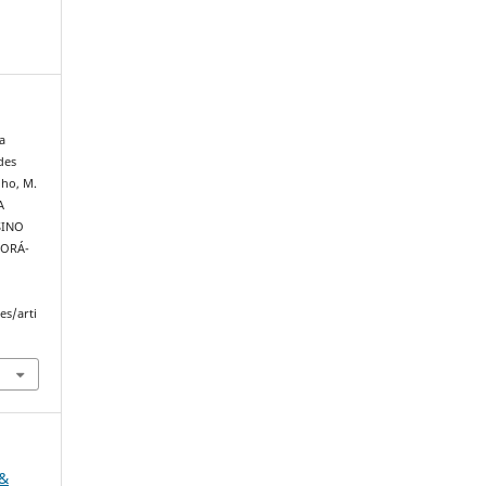
ia
des
lho, M.
A
SINO
PORÁ-
es/arti
 &