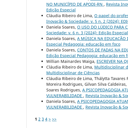
NO MUNICÍPIO DE APODI-RN
,
Revista Ino
Edição Especial
Cláudia Ribeiro de Lima,
O papel do profes
Inovação & Sociedade: v. 5 n. 2 (2024): E
Daniela Soares,
O USO DO LÚDICO PARA 
Sociedade: v. 6 n. 3 (2024): Edição Especi
Daniela Soares,
A MÚSICA NA EDUCAÇÃO 
Especial Pedagogia: educação em foco
Daniela Soares,
CONTOS DE FADAS NA ED
Edição Especial Pedagogia: educação em f
Willian Mainardes Waiga,
ESCREVER NA 
Cláudia Ribeiro de Lima,
Multidisciplinar 
Multidisciplinar de Ciências
Cláudia Ribeiro de Lima, Thálytta Tavares 
Moreira Rodrigues, Gilvan Silva Caldeiras
Soares Rodrigues,
A PSICOPEDAGOGIA A
VULNERABILIDADE
,
Revista Inovação & So
Daniela Soares,
A PSICOPEDAGOGIA ATU
VULNERABILIDADE
,
Revista Inovação & So
1
2
3
4
>
>>