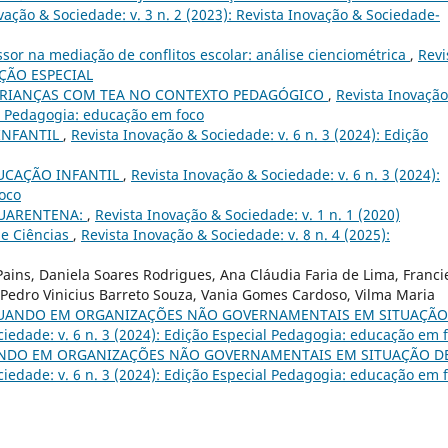
vação & Sociedade: v. 3 n. 2 (2023): Revista Inovação & Sociedade-
sor na mediação de conflitos escolar: análise cienciométrica
,
Revi
DIÇÃO ESPECIAL
CRIANÇAS COM TEA NO CONTEXTO PEDAGÓGICO
,
Revista Inovação
al Pedagogia: educação em foco
INFANTIL
,
Revista Inovação & Sociedade: v. 6 n. 3 (2024): Edição
UCAÇÃO INFANTIL
,
Revista Inovação & Sociedade: v. 6 n. 3 (2024):
oco
QUARENTENA:
,
Revista Inovação & Sociedade: v. 1 n. 1 (2020)
de Ciências
,
Revista Inovação & Sociedade: v. 8 n. 4 (2025):
Pains, Daniela Soares Rodrigues, Ana Cláudia Faria de Lima, Francie
, Pedro Vinicius Barreto Souza, Vania Gomes Cardoso, Vilma Maria
TUANDO EM ORGANIZAÇÕES NÃO GOVERNAMENTAIS EM SITUAÇÃO
ciedade: v. 6 n. 3 (2024): Edição Especial Pedagogia: educação em 
ANDO EM ORGANIZAÇÕES NÃO GOVERNAMENTAIS EM SITUAÇÃO D
ciedade: v. 6 n. 3 (2024): Edição Especial Pedagogia: educação em 