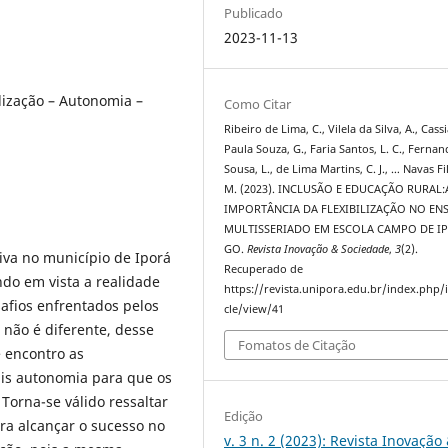
Publicado
2023-11-13
ilização – Autonomia –
Como Citar
Ribeiro de Lima, C., Vilela da Silva, A., Cass
Paula Souza, G., Faria Santos, L. C., Fernan
Sousa, L., de Lima Martins, C. J., … Navas Fi
M. (2023). INCLUSÃO E EDUCAÇÃO RURAL:
IMPORTÂNCIA DA FLEXIBILIZAÇÃO NO EN
MULTISSERIADO EM ESCOLA CAMPO DE I
GO.
Revista Inovação & Sociedade
,
3
(2).
iva no município de Iporá
Recuperado de
ndo em vista a realidade
https://revista.unipora.edu.br/index.php/i
afios enfrentados pelos
cle/view/41
 não é diferente, desse
Fomatos de Citação
 encontro as
ais autonomia para que os
orna-se válido ressaltar
Edição
ra alcançar o sucesso no
v. 3 n. 2 (2023): Revista Inovação