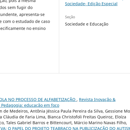
ação, pois a mesma
Sociedade- Edição Especial
ados sem fugir do
ntundente, apresenta-se
Seção
te com o estudado de caso
Sociedade e Educação
pecificamente no ensino
COLA NO PROCESSO DE ALFABETIZAÇÃO
,
Revista Inovação &
al Pedagogia: educação em foco
n de Medeiros, Antônia Jéssica Paula Pereira da Silva, Gessione Mo
 Cláudia de Faria Lima, Bianca Christofoli Freitas Queiroz, Eloíza
o, Tales Gabriel Barros e Bittencourt, Márcio Marino Navas Filho,
VA: O PAPEL DO PROJETO TEABRAÇO NA PUBLICIZAÇÃO DO AUTI