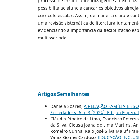
processo de ensino-aprendizagem é a flexibiliz
possibilita ao aluno alcançar os objetivos almej
currículo escolar. Assim, de maneira clara e co
uma revisão sistemática de literatura juntamen
evidenciando a importância da flexibilização es
multisseriado.
Artigos Semelhantes
Daniela Soares,
A RELAÇÃO FAMÍLIA E ES
Sociedade: v. 6 n. 3 (2024): Edição Especi
Cláudia Ribeiro de Lima, Francisco Emerso
da Silva, Cleusa Joana de Lima Martins, Ana
Romeiro Cunha, Kaio José Silva Maluf Franc
Vânia Gomes Cardoso,
EDUCAÇÃO INCLUSI