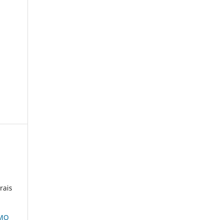
rais
SMO