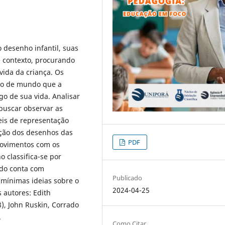
 desenho infantil, suas
e contexto, procurando
vida da criança. Os
ção de mundo que a
o de sua vida. Analisar
buscar observar as
eis de representação
ação dos desenhos das
PDF
movimentos com os
o classifica-se por
udo conta com
Publicado
 mínimas ideias sobre o
2024-04-25
 autores: Edith
), John Ruskin, Corrado
.
Como Citar