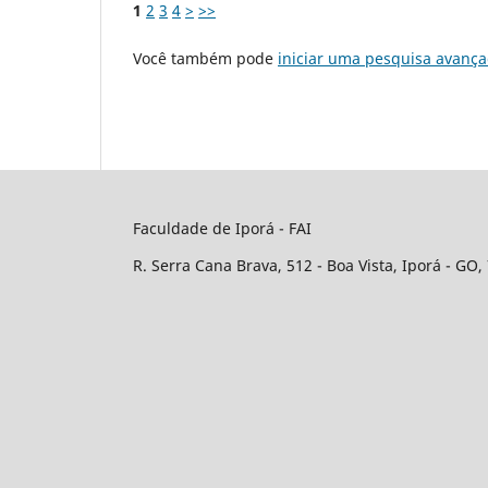
1
2
3
4
>
>>
Você também pode
iniciar uma pesquisa avança
Faculdade de Iporá - FAI
R. Serra Cana Brava, 512 - Boa Vista, Iporá - GO