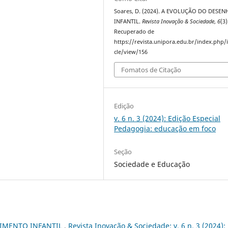
Soares, D. (2024). A EVOLUÇÃO DO DESE
INFANTIL.
Revista Inovação & Sociedade
,
6
(3)
Recuperado de
https://revista.unipora.edu.br/index.php/i
cle/view/156
Fomatos de Citação
Edição
v. 6 n. 3 (2024): Edição Especial
Pedagogia: educação em foco
Seção
Sociedade e Educação
VIMENTO INFANTIL
,
Revista Inovação & Sociedade: v. 6 n. 3 (2024):