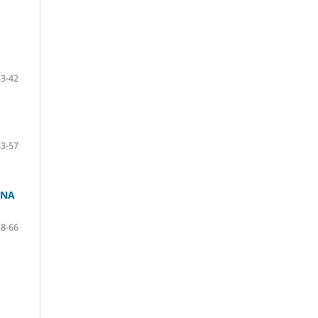
33-42
43-57
 NA
58-66