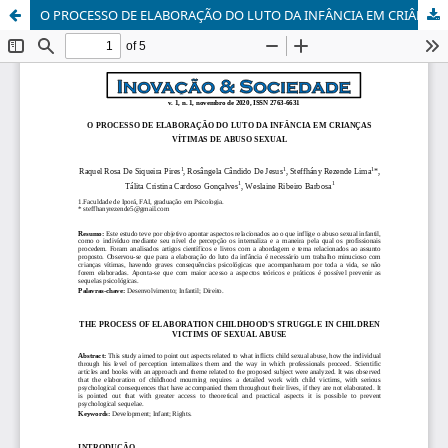
O PROCESSO DE ELABORAÇÃO DO LUTO DA INFÂNCIA EM CRIÂNÇAS VÍTIMAS DE ABUSO SEXUAL