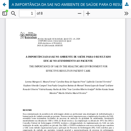
A IMPORTÂNCIA DA SAE NO AMBIENTE DE SAÚDE PARA O RESULTADO EFICAZ NO ATENDIMENTO AO PACIENTE